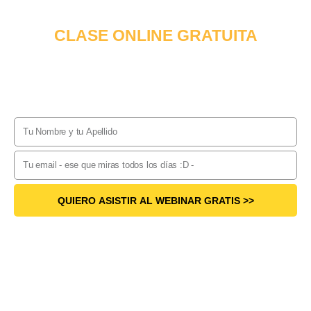
CLASE ONLINE GRATUITA
Descubre Cómo Transformarte en
un Coach de Vida
Mediante
3 Pasos Prácticos y Fundamentales
orientados el
éxito.
QUIERO ASISTIR AL WEBINAR GRATIS >>
Información sobre el Reglamento General de Protección de Datos.
Responsable:
Revive Group LLC,
siendo la
Finalidad:
envío de mis publicaciones así como correos comerciales. La
Legitimación:
es gracias
a tu consentimiento.
Destinatarios:
tus datos se encuentran alojados en mis plataformas de email
marketing Mailerlite ubicada en EEUU y acogida al Privacy Shield. Podrás ejercer
Tus Derechos
de
Acceso, Rectificación, Limitación o Suprimir tus datos en info@revivecoachingschool.com. Para más
información consulte nuestra
política de privacidad.